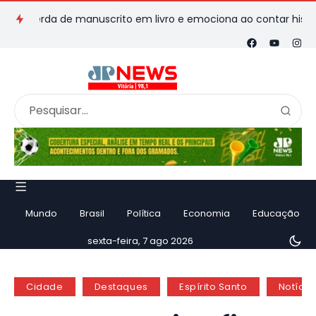
erda de manuscrito em livro e emociona ao contar história
V
Mundo
Brasil
Política
Economia
Educação
sexta-feira, 7 ago 2026
Cidade
Destaques
Espírito Santo
Notícia