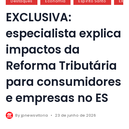
Destaques
Economia
Espírito Santo
EXCL
EXCLUSIVA:
especialista explica
impactos da
Reforma Tributária
para consumidores
e empresas no ES
By
jpnewsvitoria
23 de junho de 2026