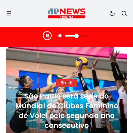
Brasil
São Paulo será sede do
Mundial de Clubes Feminino
de Vôlei pelo segundo ano
consecutivo