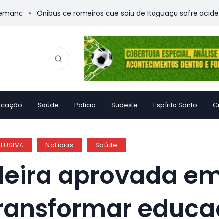
Ônibus de romeiros que saiu de Itaguaçu sofre acidente e dei
ucação
Saúde
Polícia
Sudeste
Espírito Santo
C
CLUSIVA
Notícias
Saúde
ileira aprovada e
transformar educa