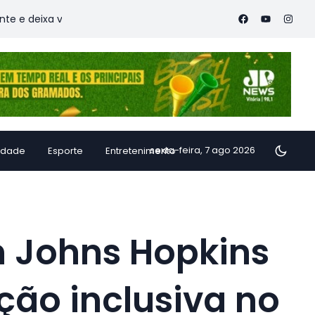
xa vítimas
Família de Alfredo Chaves transforma inhame em 
sexta-feira, 7 ago 2026
idade
Esporte
Entretenimento
m Johns Hopkins
ção inclusiva no