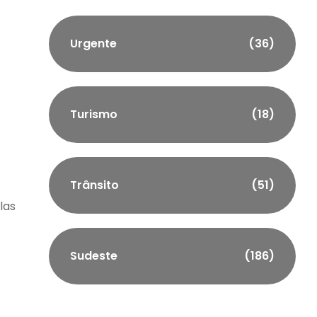
Urgente
(36)
Turismo
(18)
Trânsito
(51)
las
Sudeste
(186)