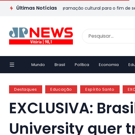
Últimas Notícias
S: veja passeios e programação cultural para o fim de semana
Mundo
Brasil
Política
Economia
Ed
Destaques
Educação
Espírito Santo
EX
EXCLUSIVA: Bras
University quer 