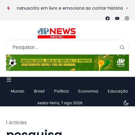
de manuscrito em livro e emociona ao contar história
Vila 
Mundo
Brasil
Política
Economia
Educação
sexta-feira, 7 ago 2026
1 Articles
pesquisa