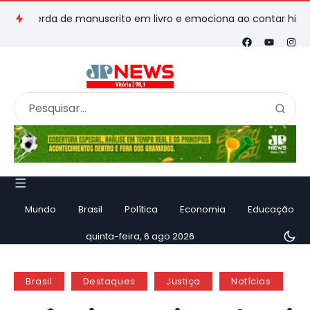
erda de manuscrito em livro e emociona ao contar história
V
Mundo
Brasil
Política
Economia
Educação
quinta-feira, 6 ago 2026
Brasil
Destaques
Justiça
Notícias