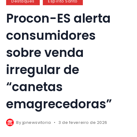
Destaques
Espírito Santo
Procon-ES alerta
consumidores
sobre venda
irregular de
“canetas
emagrecedoras”
By
jpnewsvitoria
3 de fevereiro de 2026