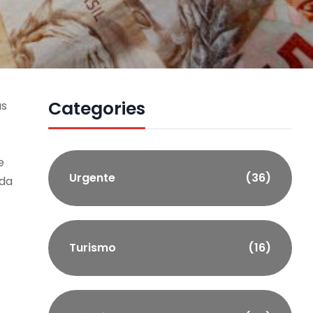
Categories
as
e
Urgente
(36)
nda
Turismo
(16)