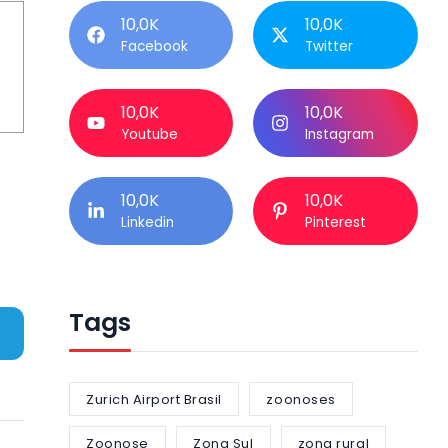
10,0K
10,0K
Facebook
Twitter
10,0K
10,0K
Youtube
Instagram
10,0K
10,0K
Linkedin
Pinterest
Tags
Zurich Airport Brasil
zoonoses
Zoonose
Zona Sul
zona rural