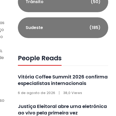
Trânsito
(50)
nas
Sudeste
(185)
ço
to
a,
People Reads
de
Vitória Coffee Summit 2026 confirma
especialistas internacionais
6 de agosto de 2026
38,0 Views
sso
Justiça Eleitoral abre urna eletrônica
ao vivo pela primeira vez