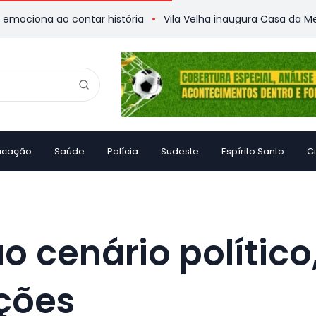
contar história
Vila Velha inaugura Casa da Memória
Vit
ucação
Saúde
Polícia
Sudeste
Espírito Santo
C
o cenário polític
ções