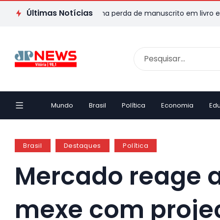
Últimas Notícias
apixaba transforma perda de manuscrito em livro e emociona ao 
Mundo
Brasil
Política
Economia
Ed
Brasil
Destaques
Política
Mercado reage a
mexe com proje