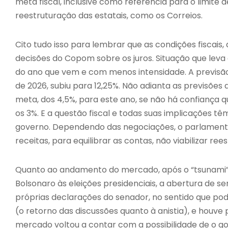
meta fiscal, inclusive como referência para o limite 
reestruturação das estatais, como os Correios.
Cito tudo isso para lembrar que as condições fiscais
decisões do Copom sobre os juros. Situação que leva
do ano que vem e com menos intensidade. A previsão
de 2026, subiu para 12,25%. Não adianta as previsões 
meta, dos 4,5%, para este ano, se não há confiança 
os 3%. E a questão fiscal e todas suas implicações t
governo. Dependendo das negociações, o parlament
receitas, para equilibrar as contas, não viabilizar ree
Quanto ao andamento do mercado, após o “tsunami” 
Bolsonaro às eleições presidenciais, a abertura de 
próprias declarações do senador, no sentido que pod
(o retorno das discussões quanto à anistia), e houv
mercado voltou a contar com a possibilidade de o go