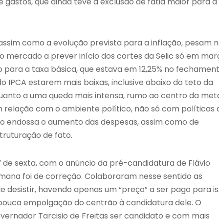
de gastos, que ainda teve a exclusão de fatia maior para a
, assim como a evolução prevista para a inflação, pesam 
 o mercado a prever início dos cortes da Selic só em mar
 para a taxa básica, que estava em 12,25% no fechamen
do IPCA estarem mais baixas, inclusive abaixo do teto da
quanto a uma queda mais intensa, rumo ao centro da met
êm relação com o ambiente político, não só com políticas 
o endossa o aumento das despesas, assim como de
struturação de fato.
de sexta, com o anúncio da pré-candidatura de Flávio
semana foi de correção. Colaboraram nesse sentido as
e desistir, havendo apenas um “preço” a ser pago para i
e pouca empolgação do centrão à candidatura dele. O
vernador Tarcisio de Freitas ser candidato e com mais