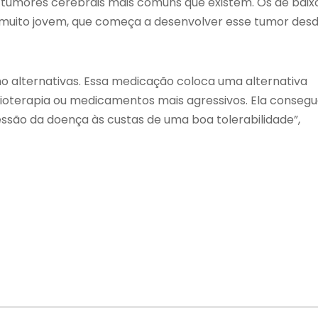
s tumores cerebrais mais comuns que existem. Os de baix
uito jovem, que começa a desenvolver esse tumor des
o alternativas. Essa medicação coloca uma alternativa
adioterapia ou medicamentos mais agressivos. Ela conseg
essão da doença às custas de uma boa tolerabilidade”,