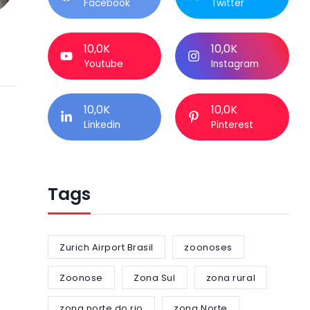
Facebook
Twitter
10,0K
10,0K
Youtube
Instagram
10,0K
10,0K
Linkedin
Pinterest
Tags
Zurich Airport Brasil
zoonoses
Zoonose
Zona Sul
zona rural
zona norte do rio
zona Norte