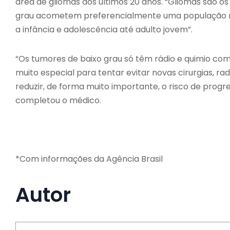
área de gliomas dos últimos 20 anos. “Gliomas são o
grau acometem preferencialmente uma população m
a infância e adolescência até adulto jovem”.
“Os tumores de baixo grau só têm rádio e quimio com
muito especial para tentar evitar novas cirurgias, r
reduzir, de forma muito importante, o risco de progr
completou o médico.
*Com informações da Agência Brasil
Autor