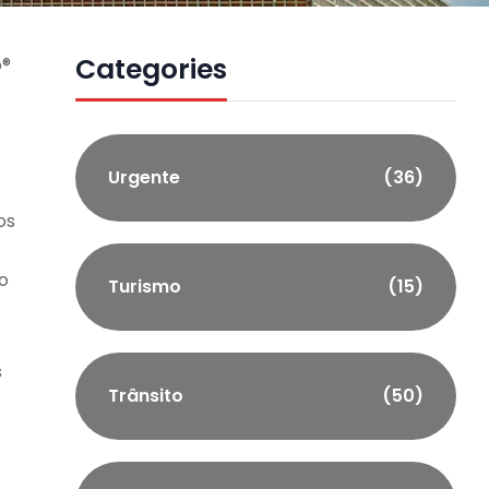
Categories
o®
Urgente
(36)
os
o
Turismo
(15)
s
Trânsito
(50)