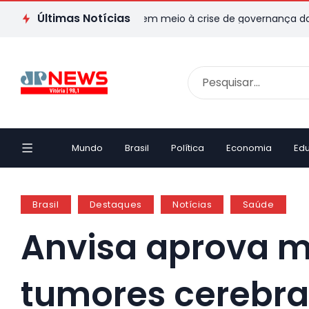
Últimas Notícias
o contra Infantino em meio à crise de governança da FIFA
S
Mundo
Brasil
Política
Economia
Ed
Brasil
Destaques
Notícias
Saúde
Anvisa aprova m
tumores cerebra