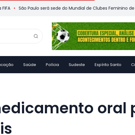
ão Paulo será sede do Mundial de Clubes Feminino de Vôlei pel
ucação
Saúde
Polícia
Sudeste
Espírito Santo
C
edicamento oral p
is