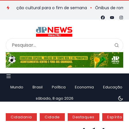
mação cultural para o fim de semana
Ônibus de romeiros que 
Mundo
Brasil
Política
Economia
Educação
sábado, 8 ago 2026
Cidadania
Cidade
Destaques
Espírito Sa