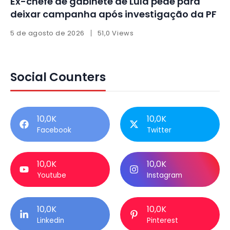
Ex-chefe de gabinete de Lula pede para
deixar campanha após investigação da PF
5 de agosto de 2026
51,0 Views
Social Counters
10,0K
10,0K
Facebook
Twitter
10,0K
10,0K
Youtube
Instagram
10,0K
10,0K
Linkedin
Pinterest