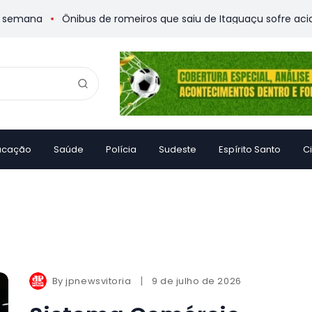
a
Ônibus de romeiros que saiu de Itaguaçu sofre acidente e 
ucação
Saúde
Polícia
Sudeste
Espírito Santo
C
By
jpnewsvitoria
9 de julho de 2026