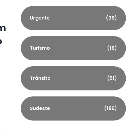
Urgente
(36)
om
o
Turismo
(18)
Trânsito
(51)
Sudeste
(186)