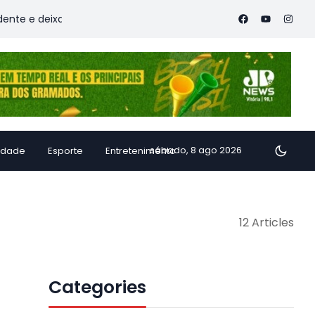
deixa vítimas
Família de Alfredo Chaves transforma inhame 
sábado, 8 ago 2026
idade
Esporte
Entretenimento
12 Articles
Categories