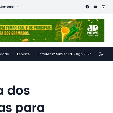
Vitória Coffee Summit 2026 confirma especialistas internac
sexta-feira, 7 ago 2026
idade
Esporte
Entretenimento
a dos
as para