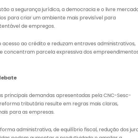
ão a segurança jurídica, a democracia e o livre mercado
ios para criar um ambiente mais previsível para
tentável de empregos.
acesso ao crédito e reduzam entraves administrativos,
ue concentram parcela expressiva dos empreendimento
debate
e as principais demandas apresentadas pela CNC-Sesc-
forma tributária resulte em regras mais claras,
nais para as empresas.
a administrativa, de equilíbrio fiscal, redução dos jur
medidas podem aumentar a produtividade e ampliar a