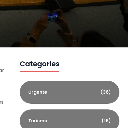
Categories
ar
Urgente
(36)
os
Turismo
(16)