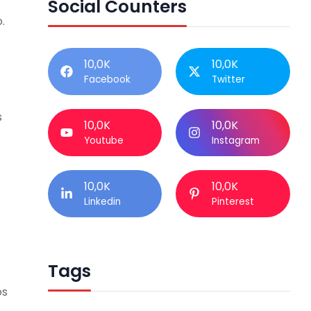
Social Counters
.
10,0K
10,0K
Facebook
Twitter
s
10,0K
10,0K
Youtube
Instagram
10,0K
10,0K
Linkedin
Pinterest
Tags
os