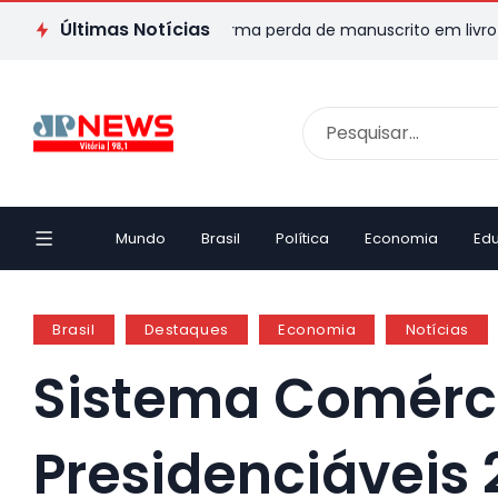
Últimas Notícias
itor capixaba transforma perda de manuscrito em livro e emoci
Mundo
Brasil
Política
Economia
Ed
Brasil
Destaques
Economia
Notícias
Sistema Comérc
Presidenciáveis