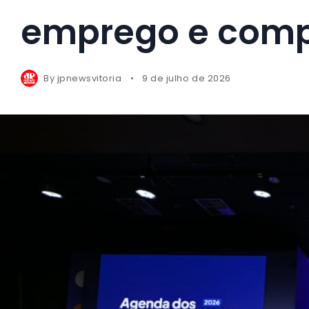
emprego e comp
By
jpnewsvitoria
9 de julho de 2026