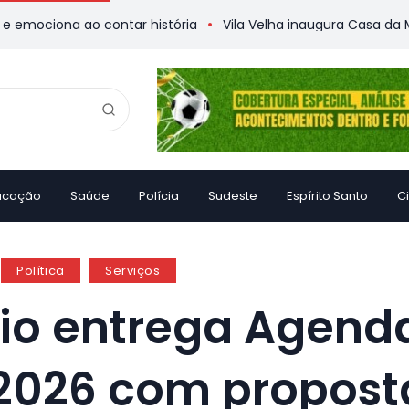
ona ao contar história
Vila Velha inaugura Casa da Memória
ucação
Saúde
Polícia
Sudeste
Espírito Santo
C
Política
Serviços
io entrega Agend
 2026 com propost