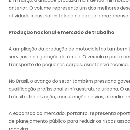
Em março, a unidade produziu mais de 160 mil moto
anterior. O volume representa um dos melhores des
atividade industrial instalada na capital amazonense.
Produção nacional e mercado de trabalho
A ampliação da produção de motocicletas também te
serviços e na geração de renda. O veículo é parte ce
transporte de pequenas cargas, assistência técnica
No Brasil, o avanço do setor também pressiona gover
qualificação profissional e infraestrutura urbana. 
trânsito, fiscalização, manutenção de vias, atendi
A expansão do mercado, portanto, representa opor
de planejamento público para reduzir os riscos assoc
rodovias.