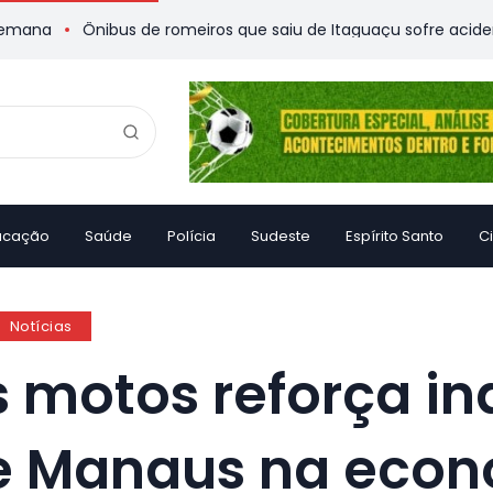
Ônibus de romeiros que saiu de Itaguaçu sofre acidente e dei
ucação
Saúde
Polícia
Sudeste
Espírito Santo
C
Notícias
motos reforça indú
e Manaus na econ