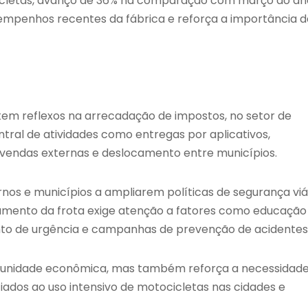
cicletas, avanço de 36% na comparação com março do an
empenhos recentes da fábrica e reforça a importância d
m reflexos na arrecadação de impostos, no setor de
ntral de atividades como entregas por aplicativos,
, vendas externas e deslocamento entre municípios.
nos e municípios a ampliarem políticas de segurança viár
O aumento da frota exige atenção a fatores como educação
mento de urgência e campanhas de prevenção de acidentes
tunidade econômica, mas também reforça a necessidad
iados ao uso intensivo de motocicletas nas cidades e