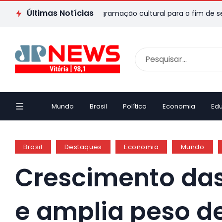
Últimas Notícias
S: veja passeios e programação cultural para o fim de semana
Mundo
Brasil
Política
Economia
Ed
Brasil
Destaques
Economia
Mundo
Crescimento das 
e amplia peso d