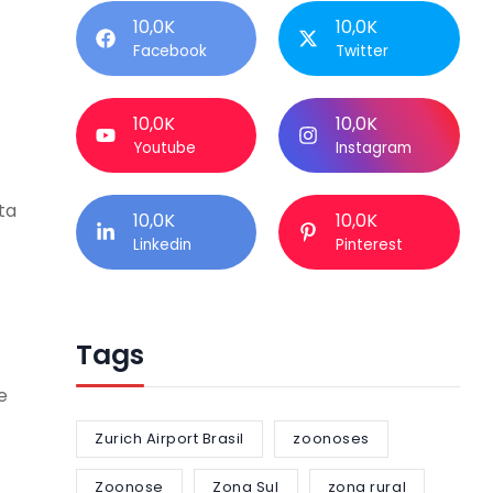
10,0K
10,0K
Facebook
Twitter
10,0K
10,0K
Youtube
Instagram
ta
10,0K
10,0K
Linkedin
Pinterest
Tags
e
Zurich Airport Brasil
zoonoses
Zoonose
Zona Sul
zona rural