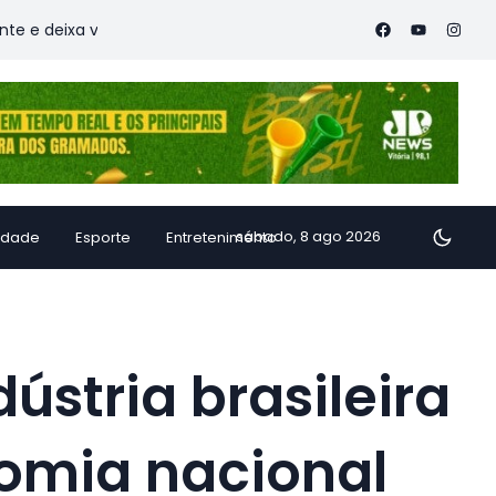
xa vítimas
Família de Alfredo Chaves transforma inhame em
sábado, 8 ago 2026
idade
Esporte
Entretenimento
stria brasileira
omia nacional