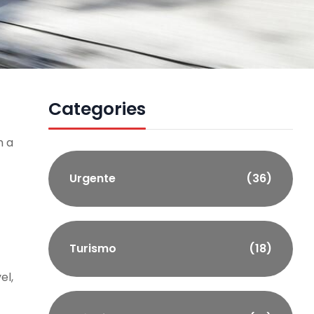
Categories
m a
Urgente
(36)
Turismo
(18)
el,