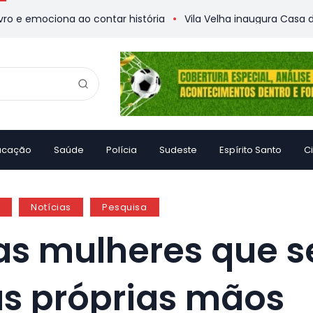
emociona ao contar história
Vila Velha inaugura Casa da Me
ucação
Saúde
Polícia
Sudeste
Espírito Santo
C
Notícias
Pesquisa
 as mulheres que 
s próprias mãos