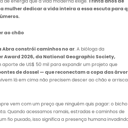
a de energia que a vida moderna exige.
Trinta anos de
ma mulher dedicar a vida inteira a essa escuta para 
números.
er ao chão
 Abra constrói caminhos no ar
. A bióloga da
 Award 2026, da National Geographic Society,
um aporte de US$ 50 mil para expandir um projeto que
ontes de dossel — que reconectam a copa das árvor
 vivem lá em cima não precisem descer ao chão e arrisca
mpre vem com um preço que ninguém quis pagar: o bicho
ata. Quando acessamos ramais, estradas e caminhos de
m fio puxado, isso significa a presença humana invadind