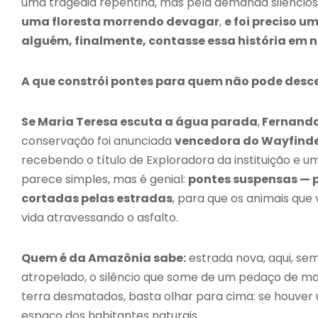
uma tragédia repentina, mas pela demanda silencios
uma floresta morrendo devagar
,
e foi preciso u
alguém, finalmente, contasse essa história em 
A que constrói pontes para quem não pode desc
Se Maria Teresa escuta a água parada
,
Fernanda
conservação foi anunciada
vencedora do Wayfinder
recebendo o título de Exploradora da instituição e 
parece simples, mas é genial:
pontes suspensas — p
cortadas pelas estradas
, para que os animais que
vida atravessando o asfalto.
Quem é da Amazônia sabe:
estrada nova, aqui, se
atropelado, o silêncio que some de um pedaço de m
terra desmatados, basta olhar para cima: se houver u
espaço dos habitantes naturais.