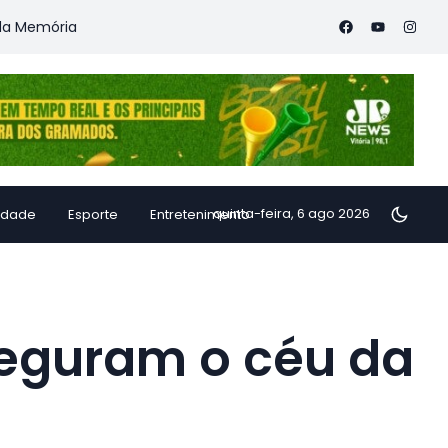
mória
Vitória Coffee Summit 2026 confirma especialistas int
quinta-feira, 6 ago 2026
idade
Esporte
Entretenimento
seguram o céu da