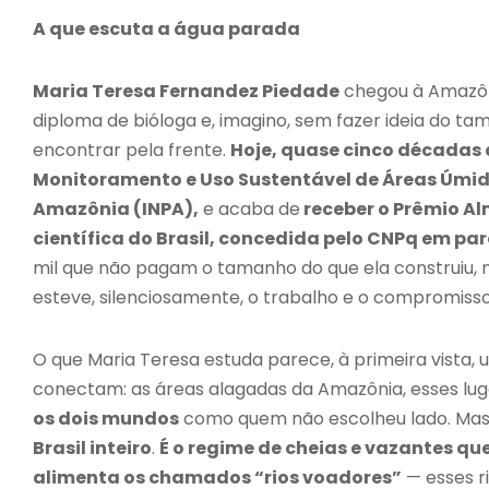
A que escuta a água parada
Maria Teresa Fernandez Piedade
chegou à Amazôni
diploma de bióloga e, imagino, sem fazer ideia do t
encontrar pela frente.
Hoje, quase cinco décadas d
Monitoramento e Uso Sustentável de Áreas Úmida
Amazônia (INPA),
e acaba de
receber o Prêmio Al
científica do Brasil, concedida pelo CNPq em pa
mil que não pagam o tamanho do que ela construiu
esteve, silenciosamente, o trabalho e o compromisso
O que Maria Teresa estuda parece, à primeira vista
conectam: as áreas alagadas da Amazônia, esses lu
os dois mundos
como quem não escolheu lado. Mas
Brasil inteiro
.
É o regime de cheias e vazantes qu
alimenta os chamados “rios voadores”
— esses r