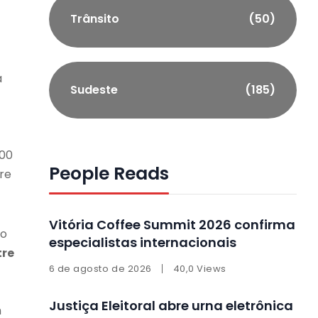
Trânsito
(50)
a
Sudeste
(185)
200
People Reads
re
Vitória Coffee Summit 2026 confirma
ão
especialistas internacionais
tre
6 de agosto de 2026
40,0 Views
Justiça Eleitoral abre urna eletrônica
m