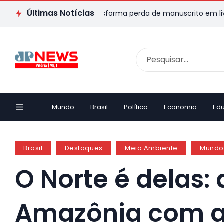
Últimas Notícias
: Escritor capixaba transforma perda de manuscrito em livro e 
Mundo
Brasil
Política
Economia
Ed
Brasil
Destaques
Meio Ambiente
Mundo
O Norte é delas:
Amazônia com a