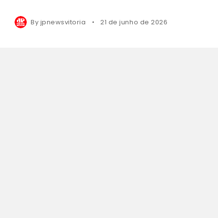
By
jpnewsvitoria
21 de junho de 2026