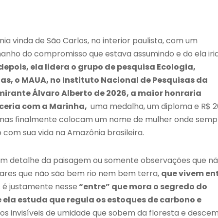
a vinda de São Carlos, no interior paulista, com um
amanho do compromisso que estava assumindo e do ela iri
epois, ela lidera o grupo de pesquisa Ecologia,
s, o MAUA, no Instituto Nacional de Pesquisas da
mirante Álvaro Alberto de 2026, a maior honraria
rceria com a Marinha,
uma medalha, um diploma e R$ 
, mas finalmente colocam um nome de mulher onde semp
 com sua vida na Amazônia brasileira.
, um detalhe da paisagem ou somente observações que n
gares que não são bem rio nem bem terra,
que vivem en
 é justamente nesse
“entre” que mora o segredo do
e ela estuda que regula os estoques de carbono e
ios invisíveis de umidade que sobem da floresta e desce