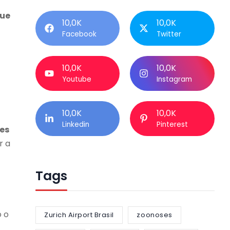
que
10,0K
10,0K
Facebook
Twitter
10,0K
10,0K
Youtube
Instagram
10,0K
10,0K
Linkedin
Pinterest
es
r a
Tags
o o
Zurich Airport Brasil
zoonoses