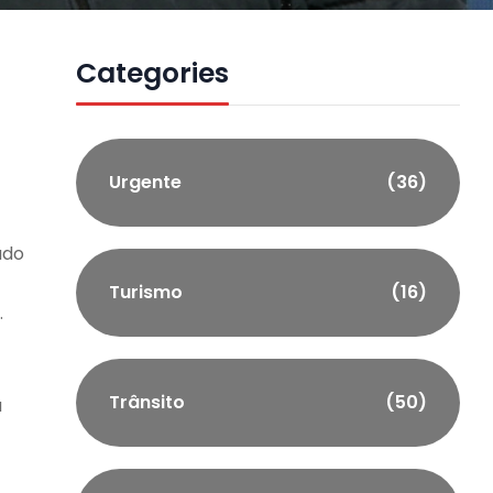
Categories
Urgente
(36)
ado
Turismo
(16)
.
Trânsito
(50)
a