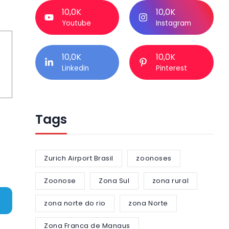
10,0K
10,0K
Youtube
Instagram
10,0K
10,0K
Linkedin
Pinterest
Tags
Zurich Airport Brasil
zoonoses
Zoonose
Zona Sul
zona rural
zona norte do rio
zona Norte
Zona Franca de Manaus