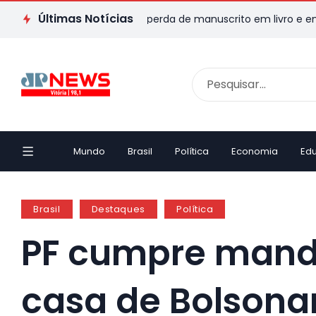
Últimas Notícias
pixaba transforma perda de manuscrito em livro e emociona ao c
Mundo
Brasil
Política
Economia
Ed
Brasil
Destaques
Política
PF cumpre mand
casa de Bolsona