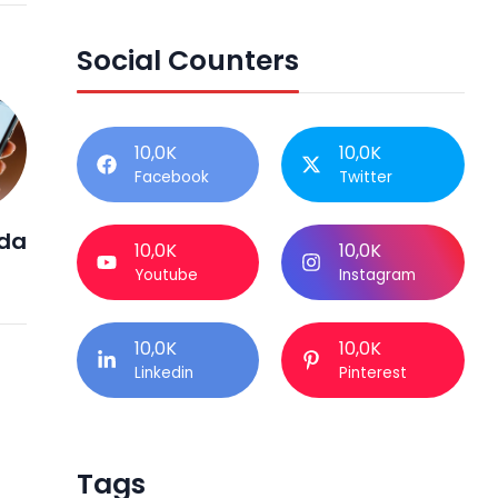
Social Counters
10,0K
10,0K
Facebook
Twitter
da
10,0K
10,0K
Youtube
Instagram
10,0K
10,0K
Linkedin
Pinterest
Tags