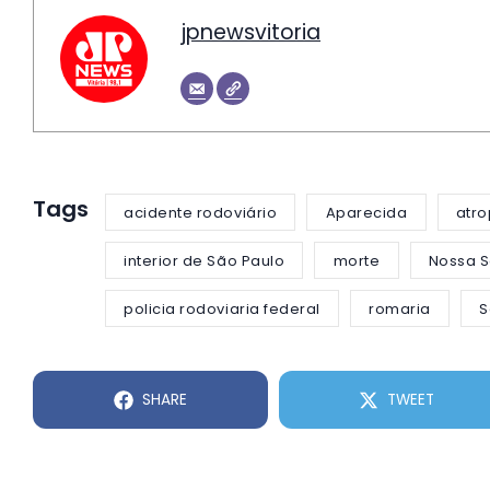
jpnewsvitoria
Tags
acidente rodoviário
Aparecida
atr
interior de São Paulo
morte
Nossa 
policia rodoviaria federal
romaria
S
SHARE
TWEET