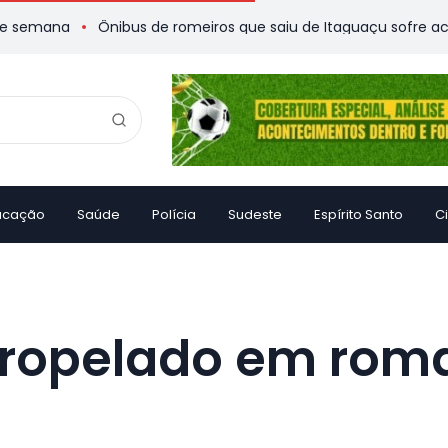
a
Ônibus de romeiros que saiu de Itaguaçu sofre acidente e 
ucação
Saúde
Polícia
Sudeste
Espírito Santo
C
atropelado em roma