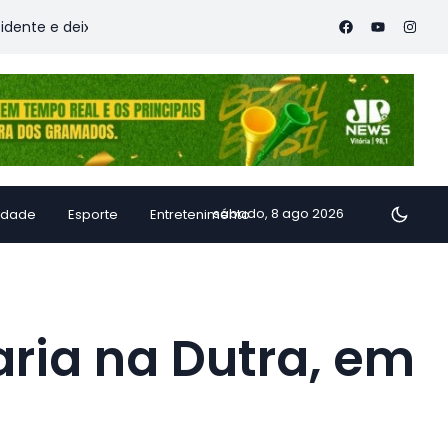
deixa vítimas
Família de Alfredo Chaves transforma inhame 
sábado, 8 ago 2026
idade
Esporte
Entretenimento
ria na Dutra, em