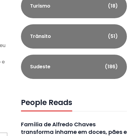
Turismo
(18)
Trânsito
(51)
reu
 e
Sudeste
(186)
People Reads
Família de Alfredo Chaves
transforma inhame em doces, pães e