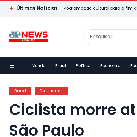
Últimas Notícias
o ES: veja passeios e programação cultural para o fim de seman
Mundo
Brasil
Política
Economia
Ed
Brasil
Destaques
Ciclista morre 
São Paulo