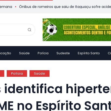
Ônibus de romeiros que saiu de Itaguaçu sofre acidente e deixa
ucação
Saúde
Polícia
Sudeste
Espírito Santo
C
s
Polícia
Saúde
 identifica hiper
ME no Espírito San