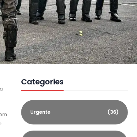
Categories
l
da
Urgente
(36)
 em
,