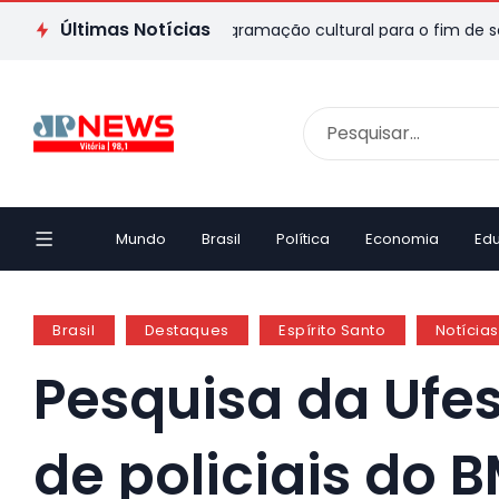
Últimas Notícias
: veja passeios e programação cultural para o fim de semana
Mundo
Brasil
Política
Economia
Ed
Brasil
Destaques
Espírito Santo
Notícia
Pesquisa da Ufes
de policiais do B