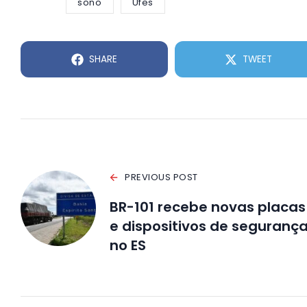
sono
Ufes
SHARE
TWEET
PREVIOUS POST
BR-101 recebe novas placas
e dispositivos de seguranç
no ES