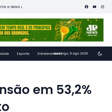
 vítimas
Família de Alfredo Chaves transforma inhame em d
domingo, 9 ago 2026
idade
Esporte
Entretenimento
tensão em 53,2%
to