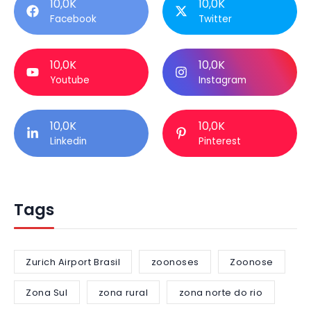
10,0K
10,0K
Facebook
Twitter
10,0K
10,0K
Youtube
Instagram
10,0K
10,0K
Linkedin
Pinterest
Tags
Zurich Airport Brasil
zoonoses
Zoonose
Zona Sul
zona rural
zona norte do rio