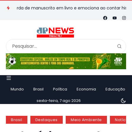
erda de manuscrito em livro e emociona ao contar história
V
Mundo
Brasil
Política
Economia
Educação
sexta-feira, 7 ago 2026
Brasil
Destaques
Meio Ambiente
Notícias