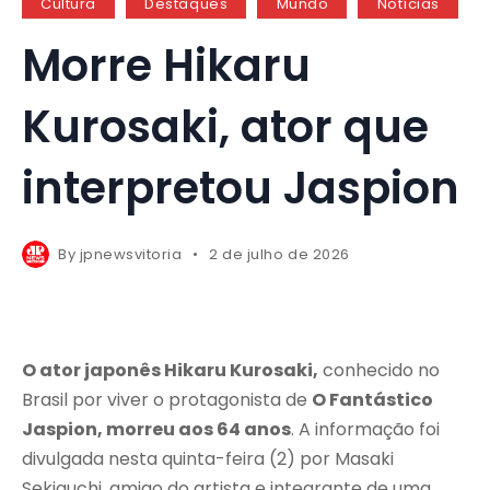
Cultura
Destaques
Mundo
Notícias
Morre Hikaru
Kurosaki, ator que
interpretou Jaspion
By
jpnewsvitoria
2 de julho de 2026
O ator japonês
Hikaru Kurosaki
,
conhecido no
Brasil por viver o protagonista de
O Fantástico
Jaspion
, morreu aos 64 anos
. A informação foi
divulgada nesta quinta-feira (2) por Masaki
Sekiguchi, amigo do artista e integrante de uma