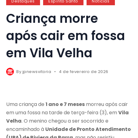
Destaques
Espírito Santo
Notícias
Criança morre
após cair em fossa
em Vila Velha
By
jpnewsvitoria
4 de fevereiro de 2026
Uma criança de
1 ano e 7 meses
morreu após cair
em uma fossa na tarde de terça-feira (3), em
Vila
Velha
. O menino chegou a ser socorrido e
encaminhado à
Unidade de Pronto Atendimento
(UPA) de Riviera da Barra
, mas não resistiu.