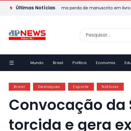
Últimas Notícias
or capixaba transforma perda de manuscrito em livro e emocion
Mundo
Brasil
Política
Economia
Ed
Brasil
Destaques
Esporte
Notícias
Convocação da 
torcida e gera ex