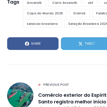
Tags
Ancelotti
Carlo Ancelotti
cbf
c
Copa do Mundo 2026
Endrick
Futebo
selecao brasileira
Seleção Brasileira 202
SHARE
TWEET
PREVIOUS POST
Comércio exterior do Espíri
Santo registra melhor início