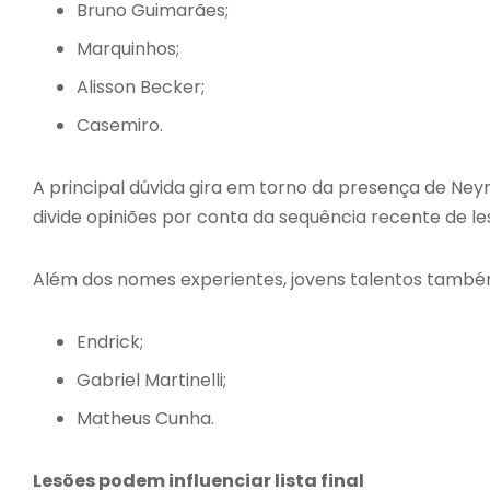
Bruno Guimarães
;
Marquinhos
;
Alisson Becker
;
Casemiro
.
A principal dúvida gira em torno da presença de
Ney
divide opiniões por conta da sequência recente de le
Além dos nomes experientes, jovens talentos tamb
Endrick
;
Gabriel Martinelli
;
Matheus Cunha
.
Lesões podem influenciar lista final