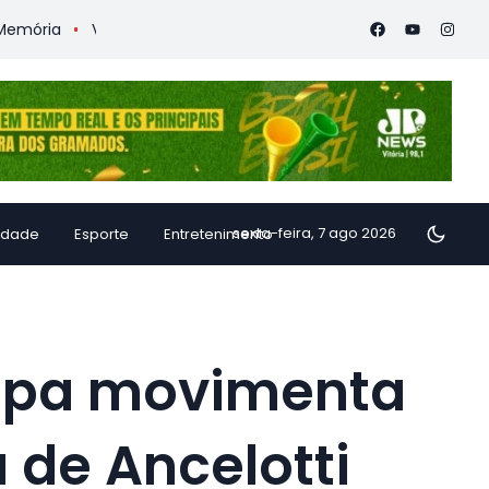
Vitória Coffee Summit 2026 confirma especialistas internacion
sexta-feira, 7 ago 2026
idade
Esporte
Entretenimento
opa movimenta
a de Ancelotti