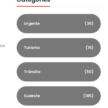
Urgente
(36)
sca
Turismo
(16)
Trânsito
(50)
Sudeste
(185)