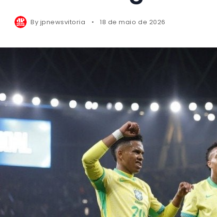
By
jpnewsvitoria
18 de maio de 2026