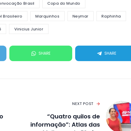
onvocação Brasil
Copa do Mundo
l Brasileiro
Marquinhos
Neymar
Raphinha
6
Vinicius Junior
SHARE
SHARE
NEXT POST
to
“Quatro quilos de
informação”: Atlas das