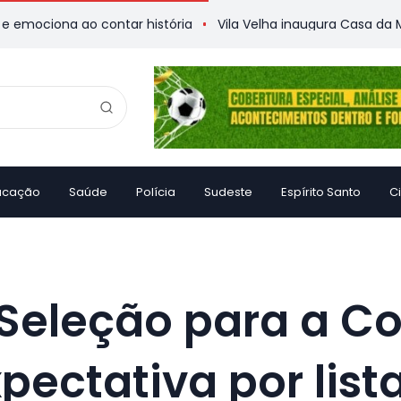
a ao contar história
Vila Velha inaugura Casa da Memória
ucação
Saúde
Polícia
Sudeste
Espírito Santo
C
Seleção para a C
pectativa por list