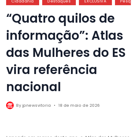
Cidadania
Destaques
EXCLUSIVA
Pesqui
“Quatro quilos de
informação”: Atlas
das Mulheres do ES
vira referência
nacional
By
jpnewsvitoria
18 de maio de 2026