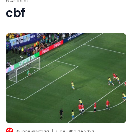
6 Articles
cbf
By
jpnewsvitoria
6 de julho de 2026