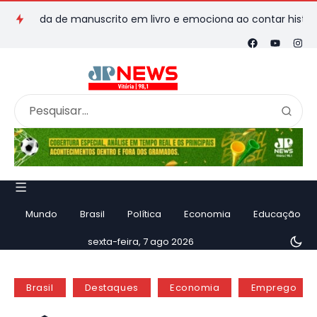
rda de manuscrito em livro e emociona ao contar história
Vi
Mundo
Brasil
Política
Economia
Educação
sexta-feira, 7 ago 2026
Brasil
Destaques
Economia
Emprego