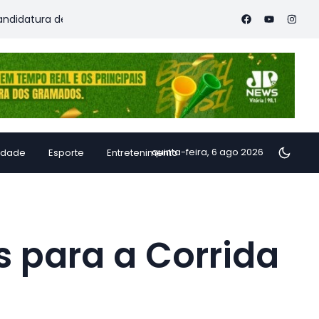
a de Ricardo Ferraço à reeleição e lança lema “Pacto com o Futu
quinta-feira, 6 ago 2026
idade
Esporte
Entretenimento
s para a Corrida