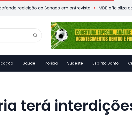
reeleição ao Senado em entrevista
MDB oficializa candidatur
ucação
Saúde
Polícia
Sudeste
Espírito Santo
C
ria terá interdiçõe