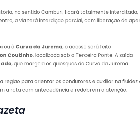
tória, no sentido Camburi, ficará totalmente interditada,
ntro, a via terá interdição parcial, com liberação de ape
oi
ou à
Curva da Jurema
, o acesso será feito
ton Coutinho
, localizada sob a Terceira Ponte. A saída
hado
, que margeia os quiosques da Curva da Jurema.
região para orientar os condutores e auxiliar na fluidez
rem a rota com antecedência e redobrem a atenção.
azeta