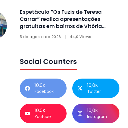
Espetáculo “Os Fuzis de Teresa
Carrar” realiza apresentações
gratuitas em bairros de Vitória
durante agosto
5 de agosto de 2026
44,0 Views
Social Counters
10,0K
10,0K
Facebook
Twitter
10,0K
10,0K
Youtube
Instagram