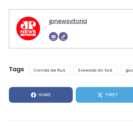
jpnewsvitoria
Tags
Corrida de Rua
Enseada do Suá
gua
SHARE
TWEET