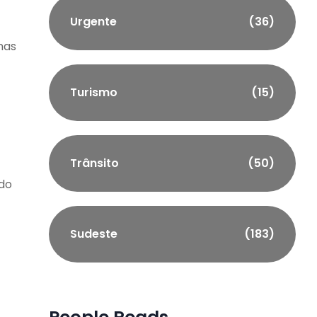
Urgente
(36)
nas
Turismo
(15)
Trânsito
(50)
 do
Sudeste
(183)