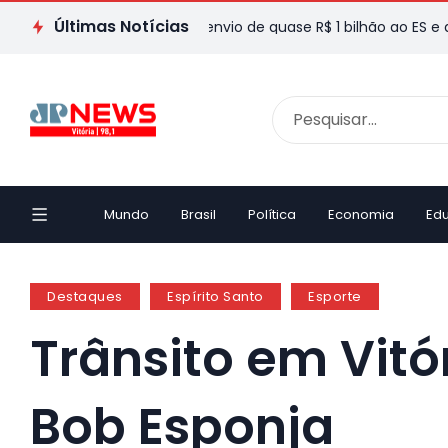
Últimas Notícias
os do Val destaca envio de quase R$ 1 bilhão ao ES e defende 
Mundo
Brasil
Política
Economia
Ed
Destaques
Espírito Santo
Esporte
Trânsito em Vitó
Bob Esponja