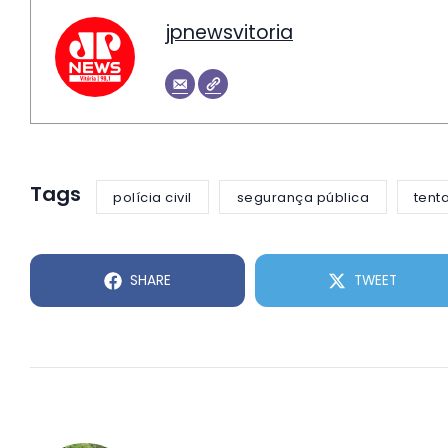
jpnewsvitoria
Tags
polícia civil
segurança pública
tent
SHARE
TWEET