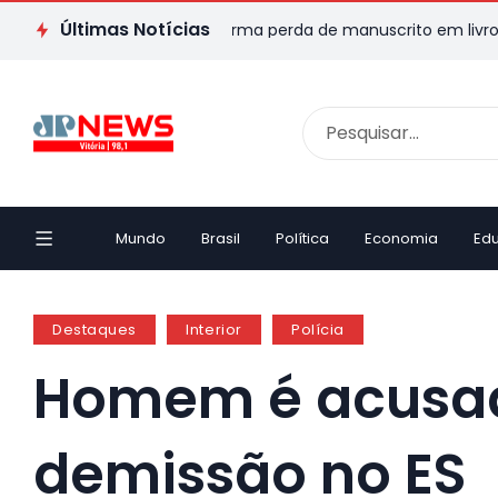
Últimas Notícias
critor capixaba transforma perda de manuscrito em livro e emoc
Mundo
Brasil
Política
Economia
Ed
Destaques
Interior
Polícia
Homem é acusado
demissão no ES