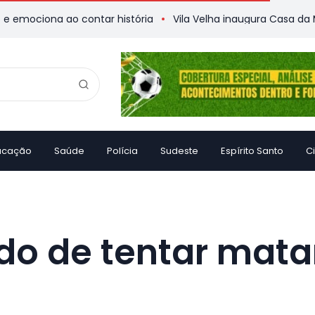
iona ao contar história
Vila Velha inaugura Casa da Memóri
ucação
Saúde
Polícia
Sudeste
Espírito Santo
C
 de tentar matar