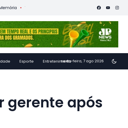
a
Vitória Coffee Summit 2026 confirma especialistas interna
sexta-feira, 7 ago 2026
idade
Esporte
Entretenimento
 gerente após