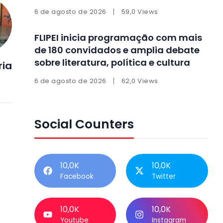
6 de agosto de 2026
59,0 Views
FLIPEI inicia programação com mais
de 180 convidados e amplia debate
sobre literatura, política e cultura
ria
6 de agosto de 2026
62,0 Views
Social Counters
10,0K
10,0K
Facebook
Twitter
10,0K
10,0K
Youtube
Instagram