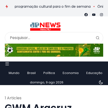
eios e programação cultural para o fim de semana
Ônibus de r
Mundo
Brasil
Política
Economia
Educação
domingo, 9 ago 2026
1 Articles
GWM Aracruz