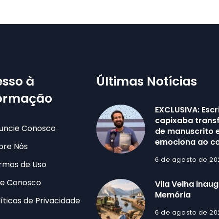
sso à
Últimas Notícias
formação
EXCLUSIVA: Escr
capixaba trans
uncie Conosco
de manuscrito e
emociona ao co
bre Nós
6 de agosto de 20
rmos de Uso
le Conosco
Vila Velha inau
Memória
líticas de Privacidade
6 de agosto de 20