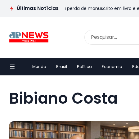
Últimas Notícias
critor capixaba transforma perda de manuscrito em livro e emoc
Mundo
Brasil
Política
Economia
Ed
Bibiano Costa