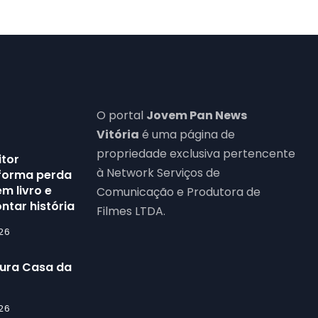
O portal
Jovem Pan News
Vitória
é uma página de
propriedade exclusiva pertencente
itor
à Network Serviços de
forma perda
m livro e
Comunicação e Produtora de
ntar história
Filmes LTDA.
26
gura Casa da
26