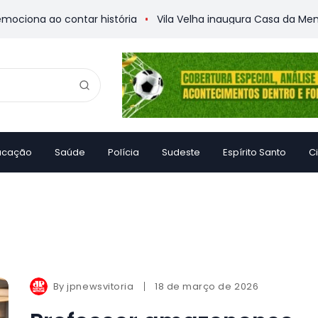
iona ao contar história
Vila Velha inaugura Casa da Memóri
ucação
Saúde
Polícia
Sudeste
Espírito Santo
C
By
jpnewsvitoria
18 de março de 2026