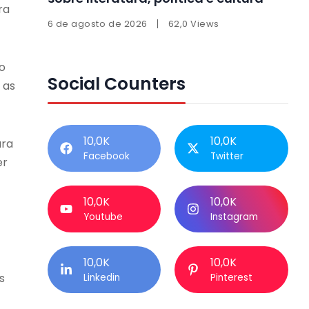
ra
6 de agosto de 2026
62,0 Views
o
Social Counters
 as
10,0K
10,0K
ara
Facebook
Twitter
er
10,0K
10,0K
Youtube
Instagram
10,0K
10,0K
s
Linkedin
Pinterest