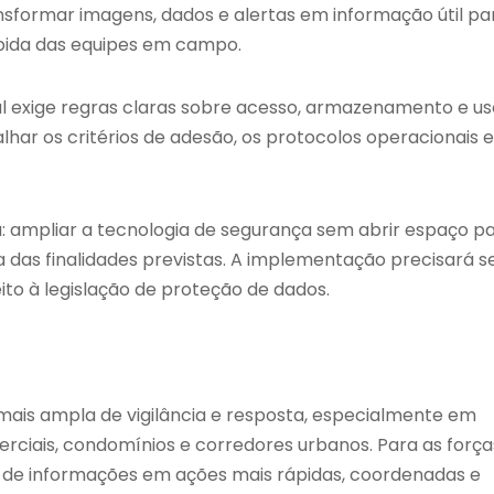
sformar imagens, dados e alertas em informação útil pa
ápida das equipes em campo.
al exige regras claras sobre acesso, armazenamento e us
har os critérios de adesão, os protocolos operacionais e
: ampliar a tecnologia de segurança sem abrir espaço p
 das finalidades previstas. A implementação precisará s
to à legislação de proteção de dados.
mais ampla de vigilância e resposta, especialmente em
rciais, condomínios e corredores urbanos. Para as força
o de informações em ações mais rápidas, coordenadas e