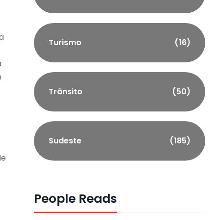
a
Turismo
(16)
a
m
Trânsito
(50)
Sudeste
(185)
de
People Reads