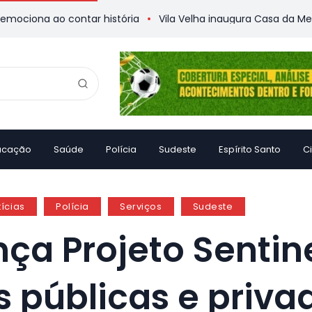
ao contar história
Vila Velha inaugura Casa da Memória
ucação
Saúde
Polícia
Sudeste
Espírito Santo
C
ícias
Polícia
Serviços
Sudeste
nça Projeto Sentin
s públicas e priv