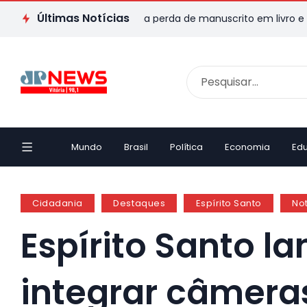
Últimas Notícias
r capixaba transforma perda de manuscrito em livro e emociona 
Mundo
Brasil
Política
Economia
Ed
Cidadania
Destaques
Espírito Santo
Not
Espírito Santo la
integrar câmera