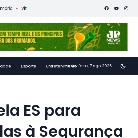
Vitória Coffee Summit 2026 confirma especialistas internaciona
sexta-feira, 7 ago 2026
idade
Esporte
Entretenimento
ela ES para
adas à Segurança