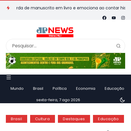
rda de manuscrito em livro e emociona ao contar história
Vi
Mundo
Brasil
Política
Economia
Educação
sexta-feira, 7 ago 2026
Brasil
Cultura
Destaques
Educação