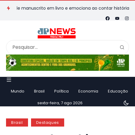
de manuscrito em livro e emociona ao contar história
Vila V
Mundo
Brasil
Política
Economia
Educação
sexta-feira, 7 ago 2026
Brasil
Destaques