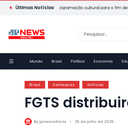
Últimas Notícias
ES: veja passeios e programação cultural para o fim de semana
Mundo
Brasil
Política
Economia
Ed
Brasil
Destaques
Notícias
FGTS distribui
By
jpnewsvitoria
25 de julho de 2025