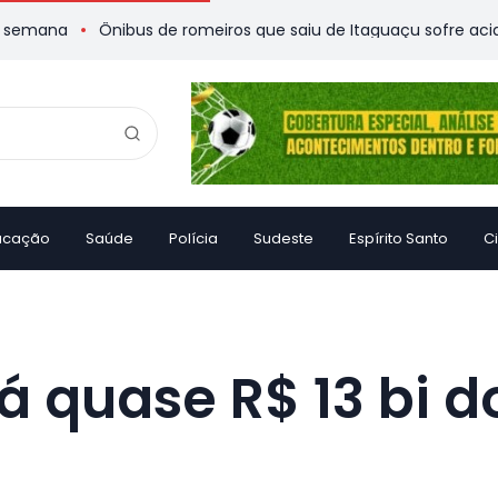
Ônibus de romeiros que saiu de Itaguaçu sofre acidente e de
ucação
Saúde
Polícia
Sudeste
Espírito Santo
C
rá quase R$ 13 bi d