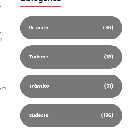
.
Urgente
(36)
.
m
Turismo
(18)
Trânsito
(51)
 Em
Sudeste
(186)