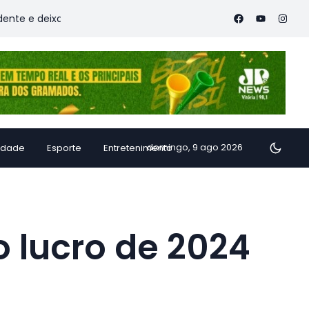
ixa vítimas
Família de Alfredo Chaves transforma inhame e
domingo, 9 ago 2026
idade
Esporte
Entretenimento
o lucro de 2024