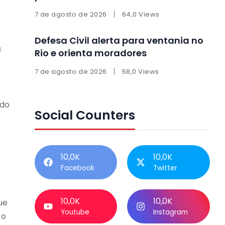
7 de agosto de 2026
64,0 Views
Defesa Civil alerta para ventania no
a
Rio e orienta moradores
7 de agosto de 2026
58,0 Views
 do
Social Counters
10,0K
10,0K
Facebook
Twitter
10,0K
10,0K
ue
Youtube
Instagram
 o