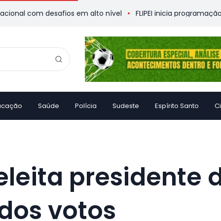
om desafios em alto nível
FLIPEI inicia programação com mai
ucação
Saúde
Polícia
Sudeste
Espírito Santo
C
 eleita presidente
dos votos