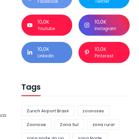
Facebook
Twitter
10,0K
10,0K
Youtube
Instagram
10,0K
10,0K
Linkedin
Pinterest
Tags
Zurich Airport Brasil
zoonoses
nas
Zoonose
Zona Sul
zona rural
zona norte do rio
zona Norte