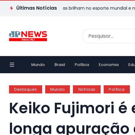
Últimas Notícias
meira vez
Capixabas brilham no esporte mundial e nacional c
Mundo
Brasil
Política
Economia
Ed
Destaques
Mundo
Notícias
Política
Keiko Fujimori é
longa apuração 