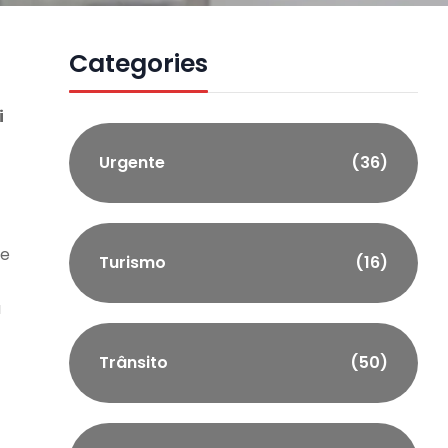
Categories
i
Urgente
(36)
 e
Turismo
(16)
u
Trânsito
(50)