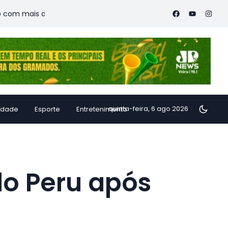
s de 180 convidados e amplia debate sobre literatura, política e
quinta-feira, 6 ago 2026
idade
Esporte
Entretenimento
 do Peru após