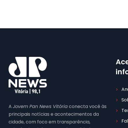
Ace
in
An
So
A
Jovem Pan News Vitória
conecta você às
Te
principais notícias e acontecimentos da
Fa
cidade, com foco em transparência,