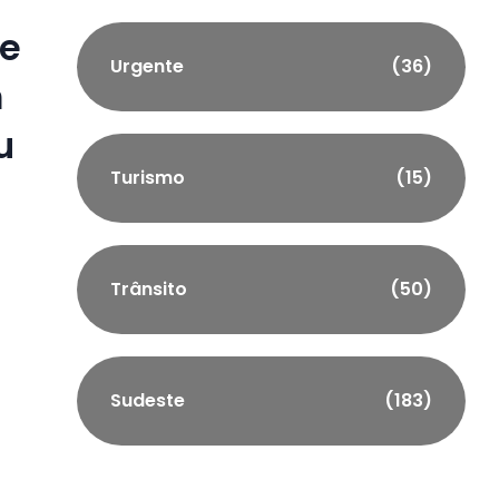
 e
Urgente
(36)
m
u
Turismo
(15)
Trânsito
(50)
Sudeste
(183)