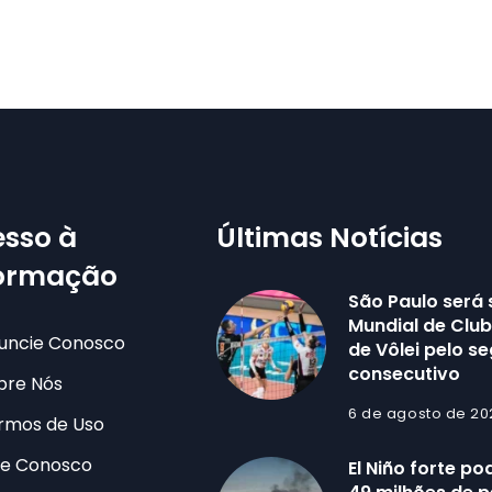
sso à
Últimas Notícias
formação
São Paulo será
Mundial de Clu
uncie Conosco
de Vôlei pelo s
consecutivo
bre Nós
6 de agosto de 20
rmos de Uso
le Conosco
El Niño forte po