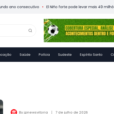
o ano consecutivo
El Niño forte pode levar mais 49 milhões
ucação
Saúde
Polícia
Sudeste
Espírito Santo
C
By
jpnewsvitoria
7 de julho de 2026