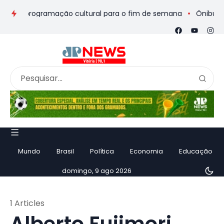
ios e programação cultural para o fim de semana
Ônibus de ro
Mundo
Brasil
Política
Economia
Educação
domingo, 9 ago 2026
1 Articles
Alberto Fujimori