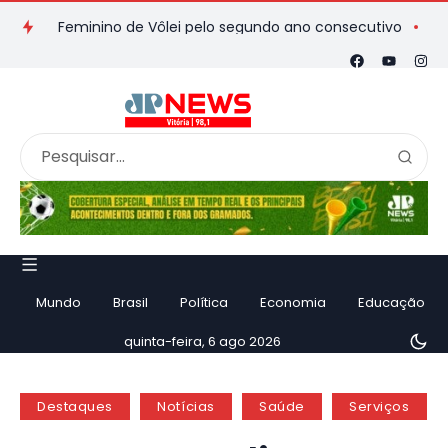
s Feminino de Vôlei pelo segundo ano consecutivo
El Niño f
Mundo
Brasil
Política
Economia
Educação
quinta-feira, 6 ago 2026
Destaques
Notícias
Saúde
Serviços