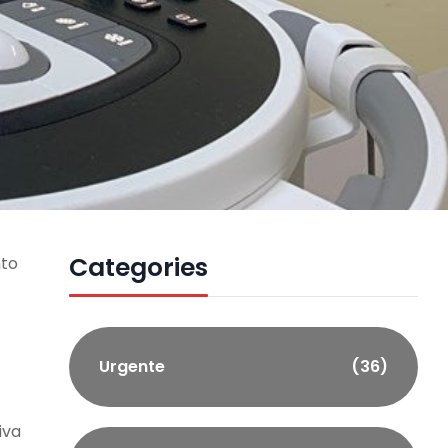
Categories
nto
Urgente
(36)
iva