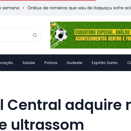
Ônibus de romeiros que saiu de Itaguaçu sofre acidente e d
ucação
Saúde
Polícia
Sudeste
Espírito Santo
C
l Central adquire
e ultrassom