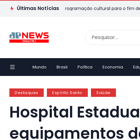
Últimas Notícias
 ES: veja passeios e programação cultural para o fim de semana
Mundo
Brasil
Política
Economia
Ed
Destaques
Espírito Santo
Saúde
Hospital Estadua
equipamentos d