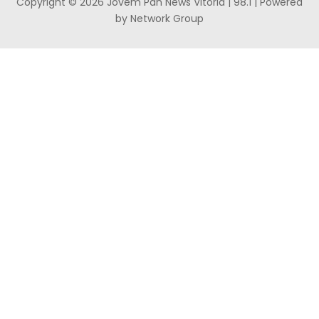
Copyright © 2026 Jovem Pan News Vitória | 98.1 | Powered
by Network Group