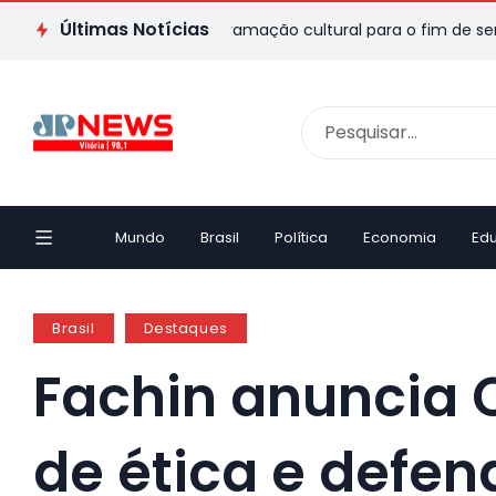
Últimas Notícias
: veja passeios e programação cultural para o fim de semana
Mundo
Brasil
Política
Economia
Ed
Brasil
Destaques
Fachin anuncia 
de ética e defen