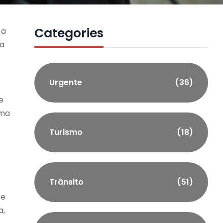
Categories
 a
na
Urgente
(36)
e
ema
Turismo
(18)
Trânsito
(51)
 e
a,