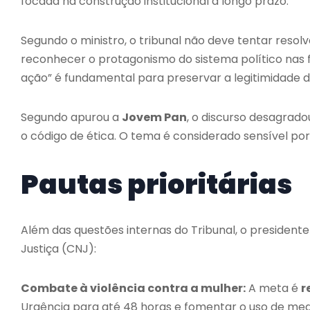
focada na construção institucional a longo prazo.
Segundo o ministro, o tribunal não deve tentar resol
reconhecer o protagonismo do sistema político nas fu
ação” é fundamental para preservar a legitimidade da
Segundo apurou a
Jovem Pan
, o discurso desagrado
o código de ética. O tema é considerado sensível por 
Pautas prioritárias
Além das questões internas do Tribunal, o president
Justiça (CNJ):
Combate à violência contra a mulher:
A meta é
r
Urgência para até 48 horas e fomentar o uso de medi