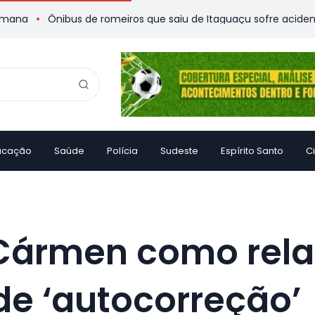
Ônibus de romeiros que saiu de Itaguaçu sofre acidente e deixa
ucação
Saúde
Polícia
Sudeste
Espírito Santo
C
Cármen como rela
de ‘autocorreção’