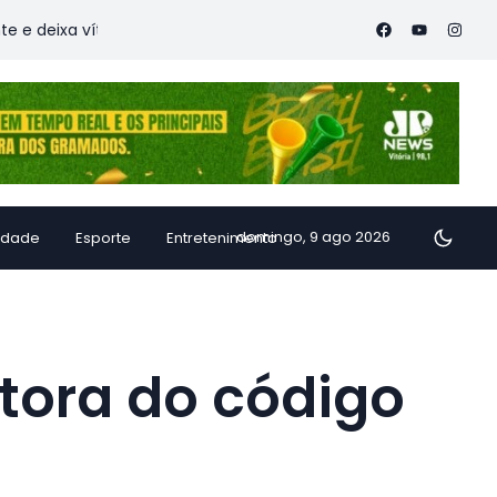
 vítimas
Família de Alfredo Chaves transforma inhame em d
domingo, 9 ago 2026
idade
Esporte
Entretenimento
tora do código