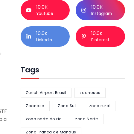
10,0K
10,0K
Youtube
Instagram
10,0K
10,0K
Linkedin
Pinterest
o
Tags
Zurich Airport Brasil
zoonoses
Zoonose
Zona Sul
zona rural
STF
b a
zona norte do rio
zona Norte
Zona Franca de Manaus