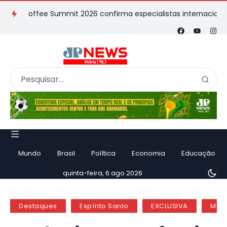
 Coffee Summit 2026 confirma especialistas internacionais
J
Mundo
Brasil
Política
Economia
Educação
quinta-feira, 6 ago 2026
Destaques
Espírito Santo
EXCLUSIVA
Meio