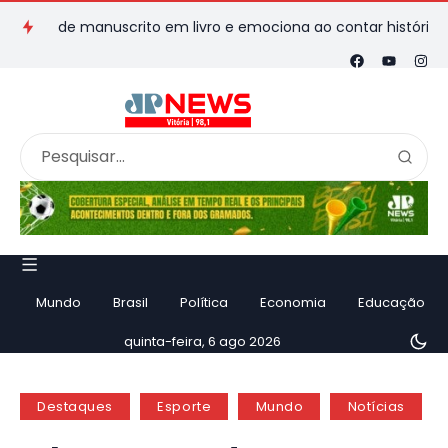
a de manuscrito em livro e emociona ao contar história
Vila
Mundo
Brasil
Política
Economia
Educação
quinta-feira, 6 ago 2026
Destaques
Esporte
Mundo
Notícias