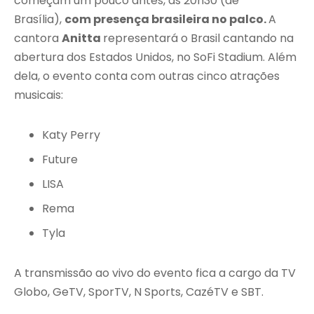
começam um pouco antes, às 20h30 (de
Brasília),
com presença brasileira no palco.
A
cantora
Anitta
representará o Brasil cantando na
abertura dos Estados Unidos, no SoFi Stadium. Além
dela, o evento conta com outras cinco atrações
musicais:
Katy Perry
Future
LISA
Rema
Tyla
A transmissão ao vivo do evento fica a cargo da TV
Globo, GeTV, SporTV, N Sports, CazéTV e SBT.