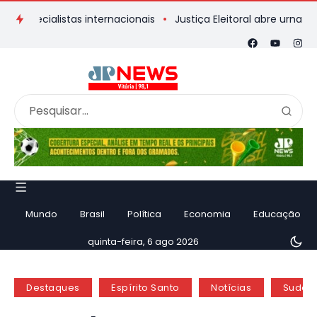
cialistas internacionais
Justiça Eleitoral abre urna eletrônic
Mundo
Brasil
Política
Economia
Educação
quinta-feira, 6 ago 2026
Destaques
Espírito Santo
Notícias
Sudes