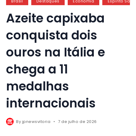
Brasil
Destaques
Economia
Espírito Sant
Azeite capixaba
conquista dois
ouros na Itália e
chega a 11
medalhas
internacionais
By
jpnewsvitoria
7 de julho de 2026