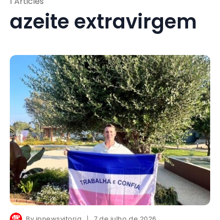
1 Articles
azeite extravirgem
By
jpnewsvitoria
7 de julho de 2026