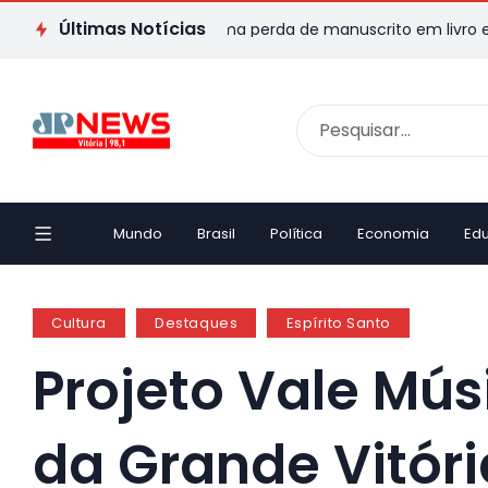
Últimas Notícias
r capixaba transforma perda de manuscrito em livro e emociona 
Mundo
Brasil
Política
Economia
Ed
Cultura
Destaques
Espírito Santo
Projeto Vale Mú
da Grande Vitóri