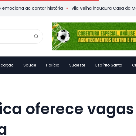
ao contar história
Vila Velha inaugura Casa da Memória
ucação
Saúde
Polícia
Sudeste
Espírito Santo
C
sica oferece vagas
a