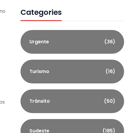
Categories
 no
Urgente
(36)
Turismo
(16)
Trânsito
(50)
os
Sudeste
(185)