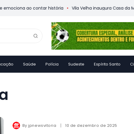
mociona ao contar história
Vila Velha inaugura Casa da Mem
ucação
Saúde
Polícia
Sudeste
Espírito Santo
C
ça
By
jpnewsvitoria
10 de dezembro de 2025