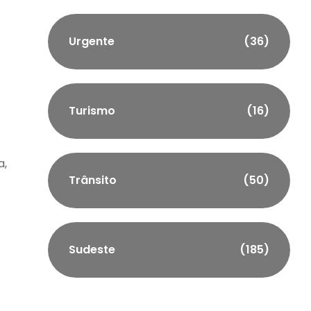
Urgente
(36)
Turismo
(16)
a,
Trânsito
(50)
Sudeste
(185)