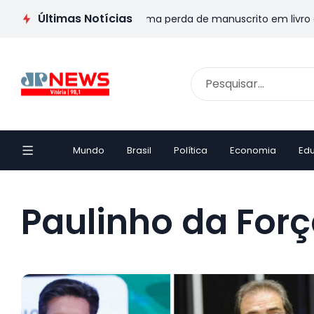
Últimas Notícias
 Escritor capixaba transforma perda de manuscrito em livro e e
Mundo
Brasil
Política
Economia
Ed
Paulinho da For