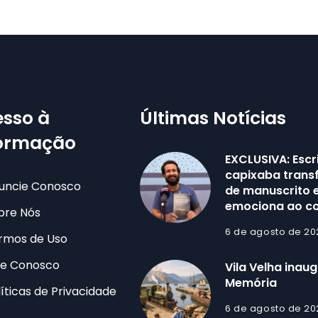
sso à
Últimas Notícias
formação
EXCLUSIVA: Escr
capixaba trans
uncie Conosco
de manuscrito e
emociona ao co
bre Nós
6 de agosto de 20
rmos de Uso
le Conosco
Vila Velha inau
Memória
líticas de Privacidade
6 de agosto de 20