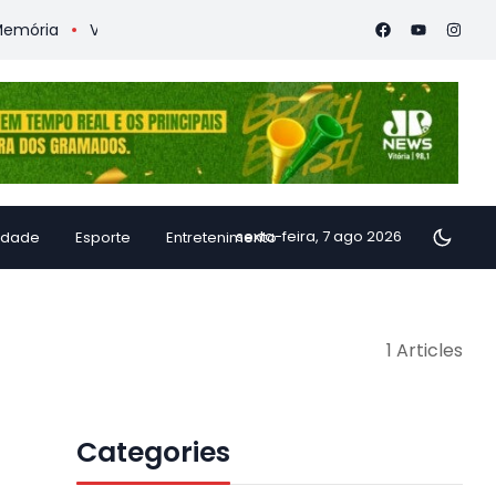
ória
Vitória Coffee Summit 2026 confirma especialistas inte
sexta-feira, 7 ago 2026
idade
Esporte
Entretenimento
1 Articles
Categories