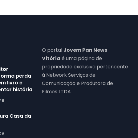
O portal
Jovem Pan News
Vitória
é uma página de
propriedade exclusiva pertencente
itor
à Network Serviços de
forma perda
m livro e
Comunicação e Produtora de
ntar história
Filmes LTDA.
26
gura Casa da
26