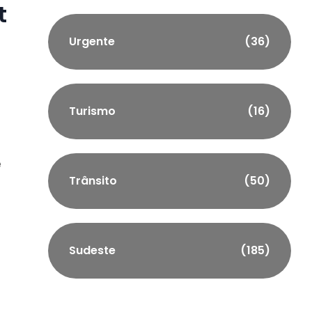
t
Urgente
(36)
Turismo
(16)
e
Trânsito
(50)
Sudeste
(185)