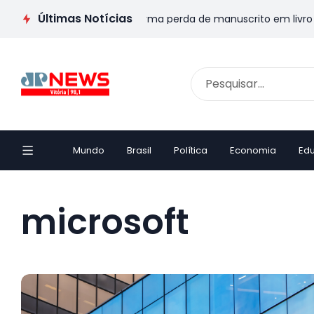
Últimas Notícias
 Escritor capixaba transforma perda de manuscrito em livro e e
Mundo
Brasil
Política
Economia
Ed
microsoft