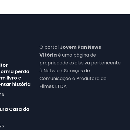
O portal
Jovem Pan News
Vitória
é uma página de
propriedade exclusiva pertencente
itor
à Network Serviços de
forma perda
m livro e
Comunicação e Produtora de
ntar história
Filmes LTDA.
26
gura Casa da
26