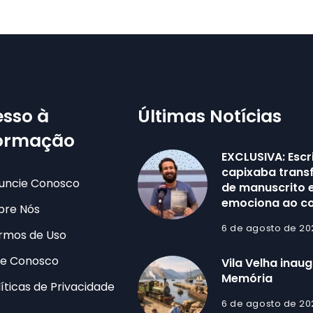
sso à
Últimas Notícias
formação
EXCLUSIVA: Escr
capixaba trans
uncie Conosco
de manuscrito e
emociona ao co
bre Nós
6 de agosto de 20
rmos de Uso
le Conosco
Vila Velha inau
Memória
líticas de Privacidade
6 de agosto de 20