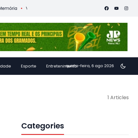
ória
Vitória Coffee Summit 2026 confirma especialistas inte
quinta-feira, 6 ago 2026
idade
Esporte
Entretenimento
1 Articles
Categories