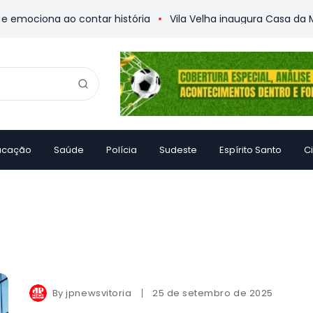
mociona ao contar história
Vila Velha inaugura Casa da Mem
ucação
Saúde
Polícia
Sudeste
Espírito Santo
C
By
jpnewsvitoria
25 de setembro de 2025