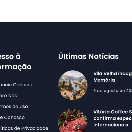
sso à
Últimas Notícias
formação
Vila Velha inau
Memória
uncie Conosco
6 de agosto de 20
bre Nós
rmos de Uso
Vitória Coffee
le Conosco
confirma especi
internacionais
líticas de Privacidade