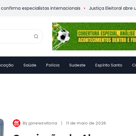
irma especialistas internacionais
Justiça Eleitoral abre urna
ucação
Saúde
Polícia
Sudeste
Espírito Santo
C
By
jpnewsvitoria
11 de maio de 2026