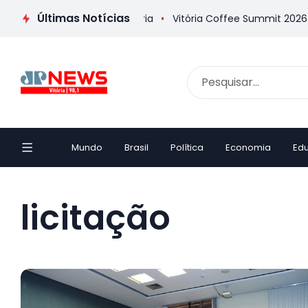
Últimas Notícias
a inaugura Casa da Memória
Vitória Coffee Summit 2026 conf
Mundo
Brasil
Política
Economia
Ed
licitação