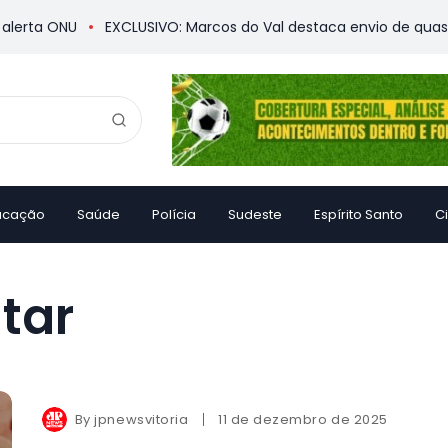
rta ONU
EXCLUSIVO: Marcos do Val destaca envio de quase R$ 
ucação
Saúde
Polícia
Sudeste
Espírito Santo
C
tar
By
jpnewsvitoria
11 de dezembro de 2025