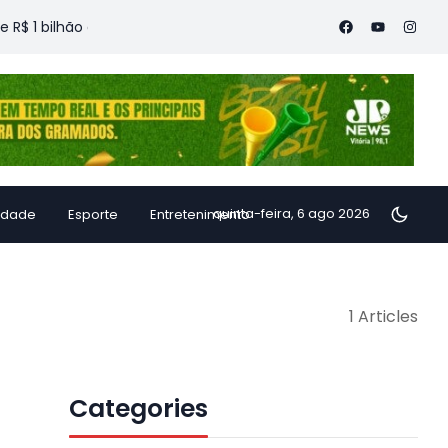
1 bilhão ao ES e defende reeleição ao Senado em entrevista
quinta-feira, 6 ago 2026
idade
Esporte
Entretenimento
1 Articles
Categories