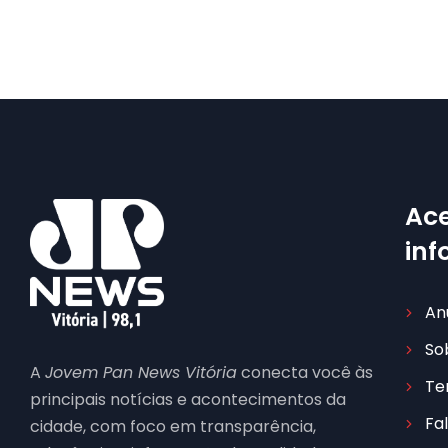
Ace
in
An
So
A
Jovem Pan News Vitória
conecta você às
Te
principais notícias e acontecimentos da
Fa
cidade, com foco em transparência,