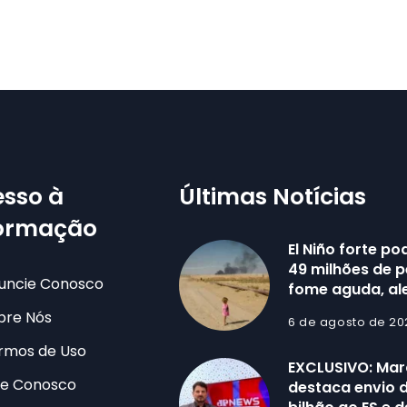
sso à
Últimas Notícias
formação
El Niño forte po
49 milhões de 
uncie Conosco
fome aguda, al
bre Nós
6 de agosto de 20
rmos de Uso
EXCLUSIVO: Mar
le Conosco
destaca envio d